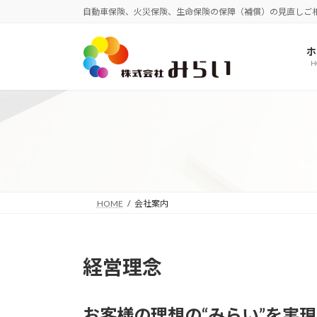
コ
ナ
自動車保険、火災保険、生命保険の保障（補償）の見直しご
ン
ビ
テ
ゲ
ホ
ン
ー
H
ツ
シ
へ
ョ
ス
ン
キ
に
ッ
移
プ
動
HOME
会社案内
経営理念
お客様の理想の“みらい”を実